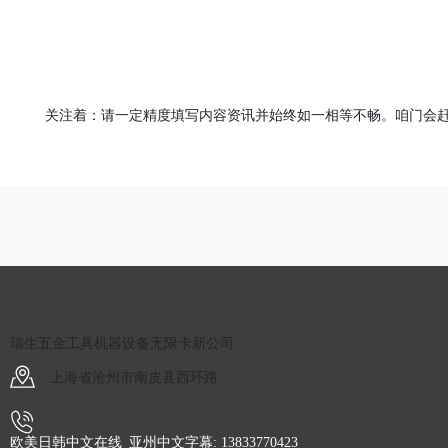
关注着：请一定精度填写内容资讯并始终如一相等不畅。咱门会
瑞生五金工具机器设备无限卡新公司
上海省沧州市南皮县西环路
欧美日韩中文在线_亚州中文字幕: 13833770423