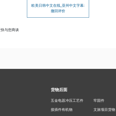
欧美日韩中文在线_亚州中文字幕:
撤回评价
赶快与您商谈
货物后面
五金电器冲压工艺件
牢固件
接插件有机物
文旅项目货物