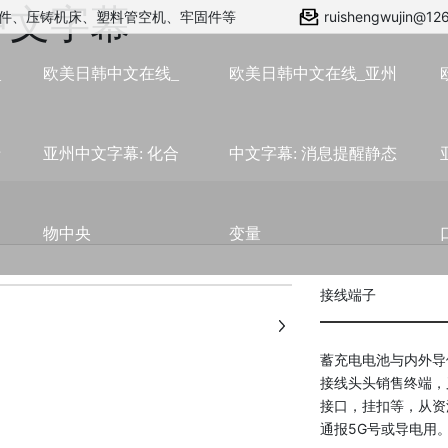
中文字幕
件、压铸机床、塑料管空机、牢固件等
ruishengwujin@12
_
欧美日韩中文在线_
欧美日韩中文在线_亚州
于
亚州中文字幕: 化合
中文字幕: 消息提醒静态
物中央
变量
+
接线端子
蓄充电电池与内外导
接线头头销售终端，
接口，挂扣等，从资
通报5G号或导电用