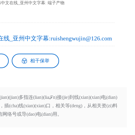
中文在线_亚州中文字幕: 端子产物
亚州中文字幕:ruishengwujin@126.com
相干保举
)(jian)多指连(lian)(liaℱn)接(jie)到线(xian)(xian)电(dian)
孔，双孔，插(cha)线(xian)(xian)口，相关等(deng)，从相关资(zi)料
)信网络号或导(dao)电(dian)用。