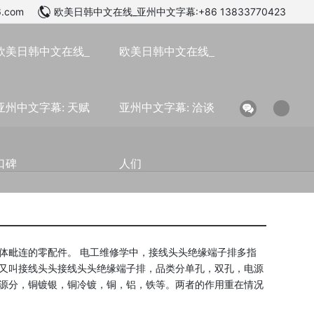
6.com
欧美日韩中文在线_亚州中文字幕:+86 13833770423
欧美日韩中文在线_
欧美日韩中文在线_
亚州中文字幕: 天赋
亚州中文字幕: 洽谈
口碑
人们
体毗连的零配件。 电工维修学中，接线头头绝缘端子排多指
又叫接线头头接线头头绝缘端子排，品类分单孔，双孔，电源
源分，铜镀银，铜冷镀，铜，铝，铁等。两者的作用重在情况
。