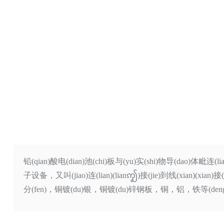
铅(qian)酸电(dian)池(chi)板与(yu)实(shi)物导(dao)体毗连(lian)(
子设备，又叫(jiao)连(lian)(lianꩵ)接(jie)到线(xian)(xian
分(fen)，铜镀(du)银，铜镀(du)锌钢板，铜，铝，铁等(deng)。它